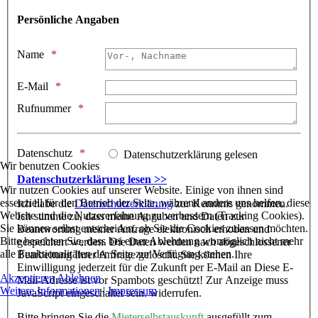
Persönliche Angaben
Name
E-Mail
Rufnummer
Datenschutz
Datenschutzerklärung gelesen
Wir benutzen Cookies
Datenschutzerklärung lesen >>
Wir nutzen Cookies auf unserer Website. Einige von ihnen sind
essenziell für den Betrieb der Seite, während andere uns helfen, diese
Ich habe die
Datenschutzerklärung
zur Kenntnis genommen.
Website und die Nutzererfahrung zu verbessern (Tracking Cookies).
Ich stimme zu, dass meine Angaben und Daten zur
Sie können selbst entscheiden, ob Sie die Cookies zulassen möchten.
Beantwortung meiner Anfrage elektronisch erhoben und
Bitte beachten Sie, dass bei einer Ablehnung womöglich nicht mehr
gespeichert werden. Die Daten werden nach abgeschlossener
alle Funktionalitäten der Seite zur Verfügung stehen.
Bearbeitung Ihrer Anfrage gelöscht. Sie können Ihre
Einwilligung jederzeit für die Zukunft per E-Mail an
Diese E-
Akzeptieren
Ablehnen
Mail-Adresse ist vor Spambots geschützt! Zur Anzeige muss
Weitere Informationen
|
Impressum
JavaScript eingeschaltet sein.
widerrufen.
Bitte bringen Sie die
Mieterselbstauskunft
ausgefüllt zum