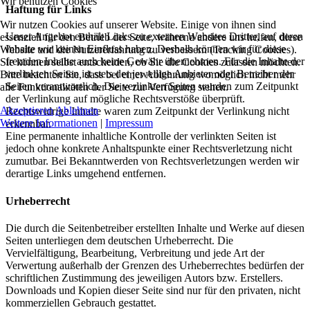
Wir benutzen Cookies
Haftung für Links
Wir nutzen Cookies auf unserer Website. Einige von ihnen sind
Unser Angebot enthält Links zu externen Websites Dritter, auf deren
essenziell für den Betrieb der Seite, während andere uns helfen, diese
Inhalte wir keinen Einfluss haben. Deshalb können wir für diese
Website und die Nutzererfahrung zu verbessern (Tracking Cookies).
fremden Inhalte auch keine Gewähr übernehmen. Für die Inhalte der
Sie können selbst entscheiden, ob Sie die Cookies zulassen möchten.
verlinkten Seiten ist stets der jeweilige Anbieter oder Betreiber der
Bitte beachten Sie, dass bei einer Ablehnung womöglich nicht mehr
Seiten verantwortlich. Die verlinkten Seiten wurden zum Zeitpunkt
alle Funktionalitäten der Seite zur Verfügung stehen.
der Verlinkung auf mögliche Rechtsverstöße überprüft.
Akzeptieren
Ablehnen
Rechtswidrige Inhalte waren zum Zeitpunkt der Verlinkung nicht
Weitere Informationen
|
Impressum
erkennbar.
Eine permanente inhaltliche Kontrolle der verlinkten Seiten ist
jedoch ohne konkrete Anhaltspunkte einer Rechtsverletzung nicht
zumutbar. Bei Bekanntwerden von Rechtsverletzungen werden wir
derartige Links umgehend entfernen.
Urheberrecht
Die durch die Seitenbetreiber erstellten Inhalte und Werke auf diesen
Seiten unterliegen dem deutschen Urheberrecht. Die
Vervielfältigung, Bearbeitung, Verbreitung und jede Art der
Verwertung außerhalb der Grenzen des Urheberrechtes bedürfen der
schriftlichen Zustimmung des jeweiligen Autors bzw. Erstellers.
Downloads und Kopien dieser Seite sind nur für den privaten, nicht
kommerziellen Gebrauch gestattet.