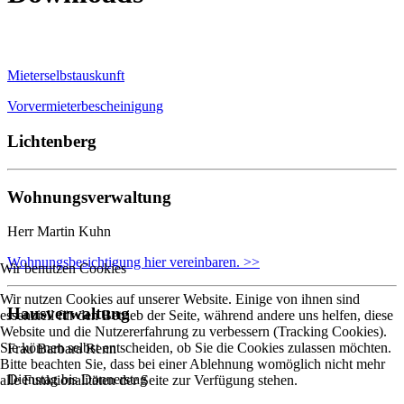
Mieterselbstauskunft
Vorvermieterbescheinigung
Lichtenberg
Wohnungsverwaltung
Herr Martin Kuhn
Wohnungsbesichtigung hier vereinbaren. >>
Wir benutzen Cookies
Wir nutzen Cookies auf unserer Website. Einige von ihnen sind
Hausverwaltung
essenziell für den Betrieb der Seite, während andere uns helfen, diese
Website und die Nutzererfahrung zu verbessern (Tracking Cookies).
Sie können selbst entscheiden, ob Sie die Cookies zulassen möchten.
Frau Barbara Renn
Bitte beachten Sie, dass bei einer Ablehnung womöglich nicht mehr
Dienstag bis Donnerstag
alle Funktionalitäten der Seite zur Verfügung stehen.