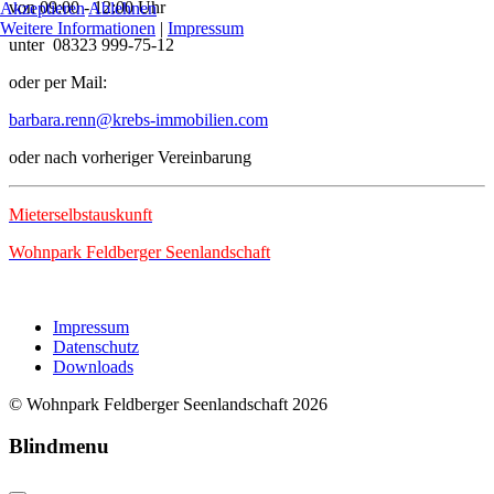
von 09:00 - 12:00 Uhr
Akzeptieren
Ablehnen
Weitere Informationen
|
Impressum
unter 08323 999-75-12
oder per Mail:
barbara.renn@krebs-immobilien.com
oder nach vorheriger Vereinbarung
Mieterselbstauskunft
Wohnpark Feldberger Seenlandschaft
Impressum
Datenschutz
Downloads
© Wohnpark Feldberger Seenlandschaft 2026
Blindmenu